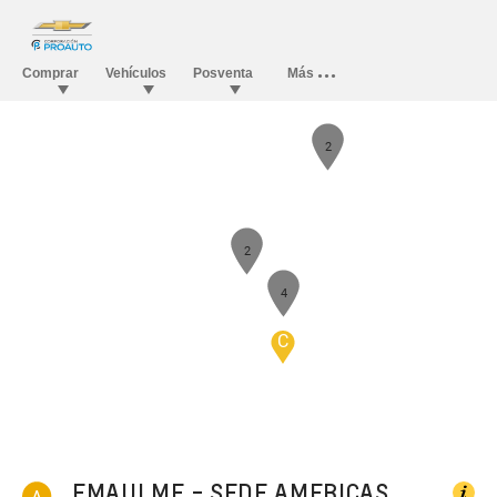
2
2
4
C
EMAULME - SEDE AMERICAS