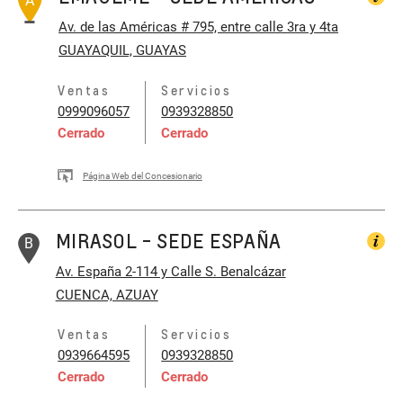
A
Av. de las Américas # 795, entre calle 3ra y 4ta
GUAYAQUIL, GUAYAS
Ventas
Servicios
0999096057
0939328850
Cerrado
Cerrado
Página Web del Concesionario
MIRASOL - SEDE ESPAÑA
B
Av. España 2-114 y Calle S. Benalcázar
CUENCA, AZUAY
Ventas
Servicios
0939664595
0939328850
Cerrado
Cerrado