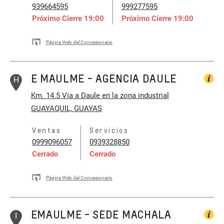
939664595
999277595
Próximo Cierre
19:00
Próximo Cierre
19:00
Página Web del Concesionario
E MAULME - AGENCIA DAULE
H
Km. 14.5 Vía a Daule en la zona industrial
GUAYAQUIL, GUAYAS
Ventas
Servicios
0999096057
0939328850
Cerrado
Cerrado
Página Web del Concesionario
EMAULME - SEDE MACHALA
I