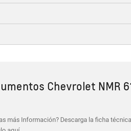
TECNOLOGÍA
vación que respalda tu ne
SEGURIDAD
Confianza en cada trayect
DESEMPEÑO
fuerza que impulsa tu neg
umentos Chevrolet NMR 6
s más Información? Descarga la ficha técnica
lo aquí.