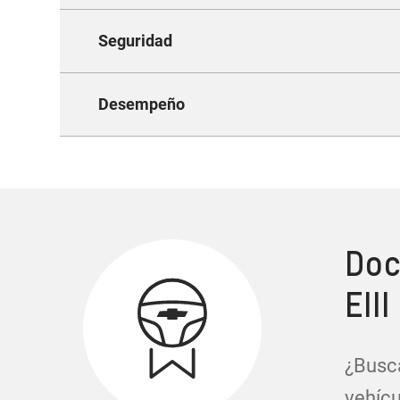
Seguridad
Inno
Desempeño
La 
Doc
EIII
¿Busca
vehícu