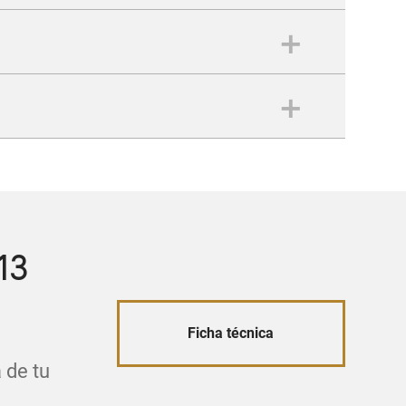
gocio
o
ocio
13
Ficha técnica
 de tu