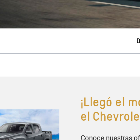
¡Llegó el 
el Chevrole
Conoce nuestras ofe