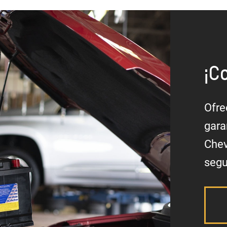
¡C
Ofre
gara
Chev
segu