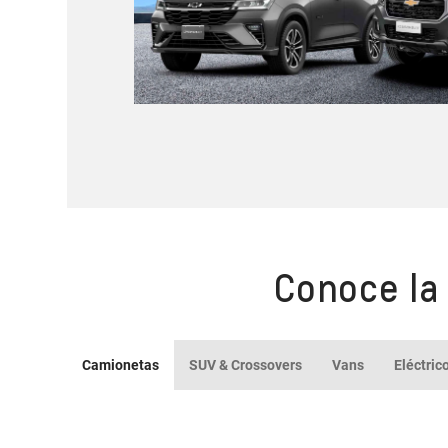
Conoce la
Camionetas
SUV & Crossovers
Vans
Eléctric