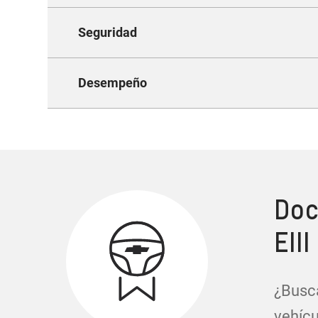
Seguridad
Innova
Desempeño
F
Doc
EIII
¿Busca
vehícu