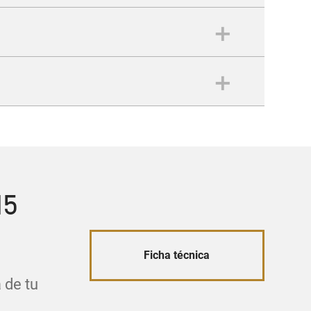
tividad
o
io
15
Ficha técnica
 de tu