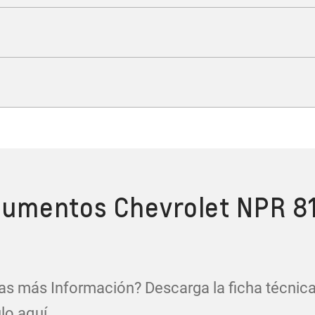
TECNOLOGÍA
ción que impulsa tu produc
SEGURIDAD
Protección a cada kilómetr
DESEMPEÑO
uerza que mueve tu negoc
umentos Chevrolet NPR 8
s más Información? Descarga la ficha técnica
lo aquí.