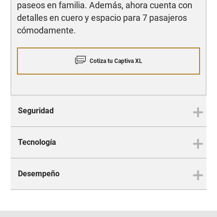
paseos en familia. Además, ahora cuenta con
detalles en cuero y espacio para 7 pasajeros
cómodamente.
Cotiza tu Captiva XL
Seguridad
Tecnología
SEGURIDAD
Tus viajes con mayor
Desempeño
tranquilidad
TECNOLOGÍA
Innovación que acompaña tus
aventuras
DESEMPEÑO